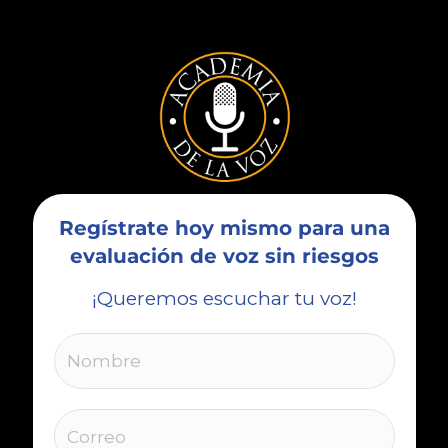
a
k
m
Regístrate hoy mismo para una
evaluación de voz sin riesgos
¡Queremos escuchar tu voz!