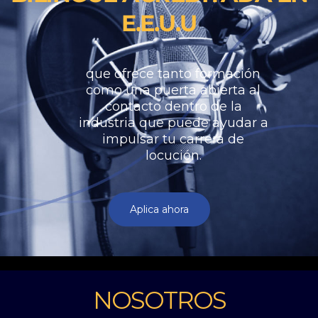
E.E.U.U
que ofrece tanto formación
como una puerta abierta al
contacto dentro de la
industria que puede ayudar a
impulsar tu carrera de
locución.
Aplica ahora
NOSOTROS