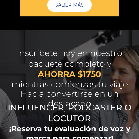
SABER MÁS
Inscríbete hoy en nuestro
paquete completo y
AHORRA $1750
mientras comienzas tu viaje
Hacia convertirse en un
destacado
INFLUENCER, PODCASTER O
LOCUTOR
¡Reserva tu evaluación de voz y
marca para comenzar!