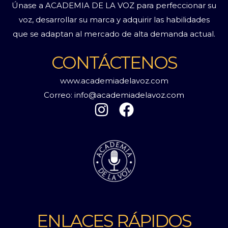
Únase a ACADEMIA DE LA VOZ para perfeccionar su
voz, desarrollar su marca y adquirir las habilidades
que se adaptan al mercado de alta demanda actual.
CONTÁCTENOS
www.academiadelavoz.com
Correo:
info@academiadelavoz.com
I
F
n
a
s
c
t
e
a
b
g
o
r
o
a
k
ENLACES RÁPIDOS
m