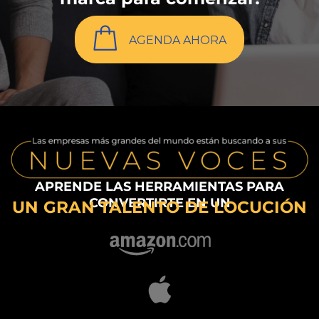
AGENDA AHORA
APRENDE LAS HERRAMIENTAS PARA
CONVERTIRTE EN UN
UN GRAN TALENTO DE LOCUCIÓN