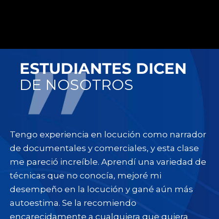
c
s
e
t
b
a
o
g
o
r
k
a
ESTUDIANTES DICEN
m
DE NOSOTROS
Tengo experiencia en locución como narrador
de documentales y comerciales, y esta clase
me pareció increíble. Aprendí una variedad de
técnicas que no conocía, mejoré mi
desempeño en la locución y gané aún más
autoestima. Se la recomiendo
encarecidamente a cualquiera que quiera