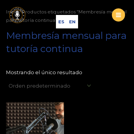
Ir
Main
Inicio
/ Productos etiquetados “Membresía mensual
al
Men
para tutoría continua”
contenido
ES
EN
Membresía mensual para
tutoría continua
Mostrando el único resultado