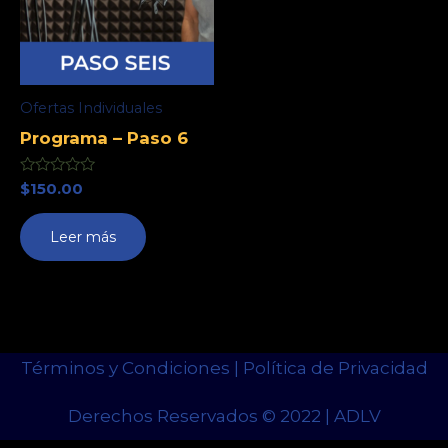
Ofertas Individuales
Programa – Paso 6
Valorado
$
150.00
con
0
de
Leer más
5
Términos y Condiciones | Política de Privacidad
Derechos Reservados © 2022 | ADLV